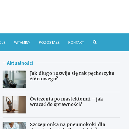
e Online
CJE
WITAMINY
POZOSTAŁE
KONTAKT
Aktualności
Jak długo rozwija się rak pęcherzyka
żółciowego?
Ćwiczenia po mastektomii – jak
wracać do sprawności?
Szczepionka na pneumokoki dla