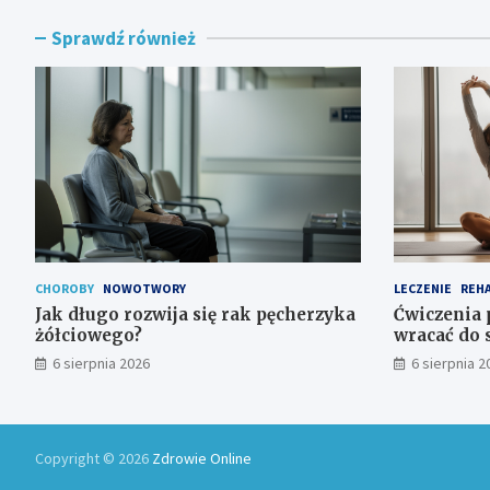
Sprawdź również
CHOROBY
NOWOTWORY
LECZENIE
REHA
Jak długo rozwija się rak pęcherzyka
Ćwiczenia 
żółciowego?
wracać do 
6 sierpnia 2026
6 sierpnia 2
Copyright © 2026
Zdrowie Online