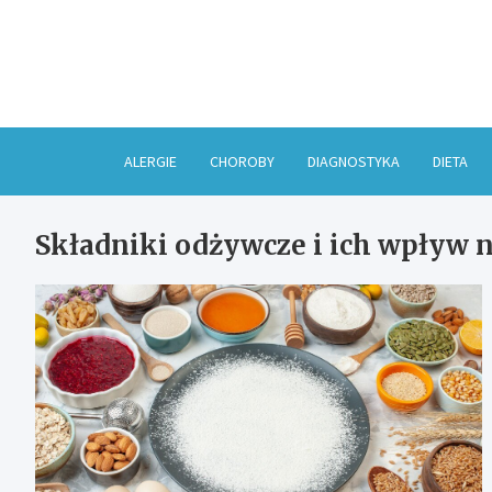
Skip
to
content
ALERGIE
CHOROBY
DIAGNOSTYKA
DIETA
Składniki odżywcze i ich wpływ 