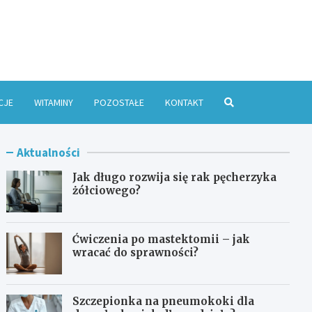
e Online
CJE
WITAMINY
POZOSTAŁE
KONTAKT
Aktualności
Jak długo rozwija się rak pęcherzyka
żółciowego?
Ćwiczenia po mastektomii – jak
wracać do sprawności?
Szczepionka na pneumokoki dla