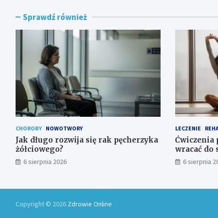
Sprawdź również
CHOROBY
NOWOTWORY
LECZENIE
REHA
Jak długo rozwija się rak pęcherzyka
Ćwiczenia 
żółciowego?
wracać do 
6 sierpnia 2026
6 sierpnia 2
Copyright © 2026
Zdrowie Online