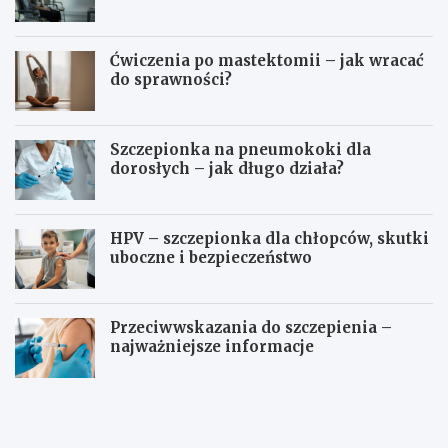
Ćwiczenia po mastektomii – jak wracać
do sprawności?
Szczepionka na pneumokoki dla
dorosłych – jak długo działa?
HPV – szczepionka dla chłopców, skutki
uboczne i bezpieczeństwo
Przeciwwskazania do szczepienia –
najważniejsze informacje
C
J
z
a
y
k
w
d