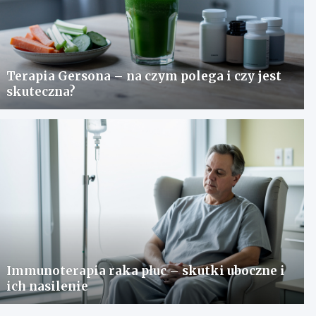
Terapia Gersona – na czym polega i czy jest
skuteczna?
Immunoterapia raka płuc – skutki uboczne i
ich nasilenie