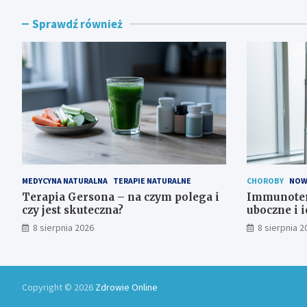
Sprawdź również
MEDYCYNA NATURALNA
TERAPIE NATURALNE
CHOROBY
NOW
Terapia Gersona – na czym polega i
Immunotera
czy jest skuteczna?
uboczne i i
8 sierpnia 2026
8 sierpnia 2
Copyright © 2026
Zdrowie Online