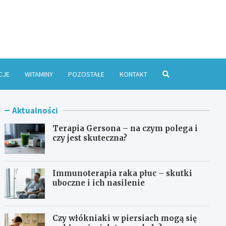
e Online
CJE
WITAMINY
POZOSTAŁE
KONTAKT
Aktualności
Terapia Gersona – na czym polega i
czy jest skuteczna?
Immunoterapia raka płuc – skutki
uboczne i ich nasilenie
Czy włókniaki w piersiach mogą się