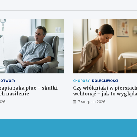
OTWORY
CHOROBY
DOLEGLIWOŚCI
pia raka płuc – skutki
Czy włókniaki w piersiac
ch nasilenie
wchłonąć – jak to wygląda
026
7 sierpnia 2026