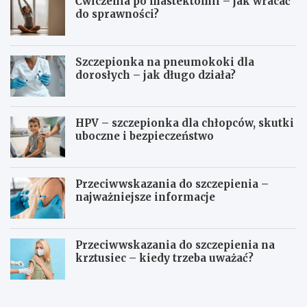
Ćwiczenia po mastektomii – jak wracać
do sprawności?
Szczepionka na pneumokoki dla
dorosłych – jak długo działa?
HPV – szczepionka dla chłopców, skutki
uboczne i bezpieczeństwo
Przeciwwskazania do szczepienia –
najważniejsze informacje
Przeciwwskazania do szczepienia na
krztusiec – kiedy trzeba uważać?
J
Ć
a
w
k
i