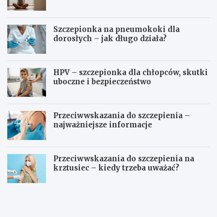
Szczepionka na pneumokoki dla
dorosłych – jak długo działa?
HPV – szczepionka dla chłopców, skutki
uboczne i bezpieczeństwo
Przeciwwskazania do szczepienia –
najważniejsze informacje
Przeciwwskazania do szczepienia na
krztusiec – kiedy trzeba uważać?
J
Ć
a
w
k
i
d
c