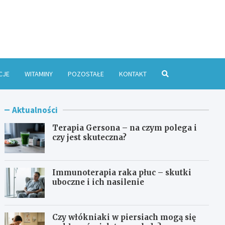
e Online
CJE
WITAMINY
POZOSTAŁE
KONTAKT
Aktualności
Terapia Gersona – na czym polega i
czy jest skuteczna?
Immunoterapia raka płuc – skutki
uboczne i ich nasilenie
Czy włókniaki w piersiach mogą się