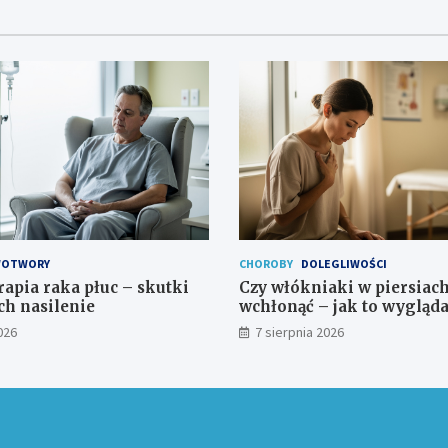
OTWORY
CHOROBY
DOLEGLIWOŚCI
pia raka płuc – skutki
Czy włókniaki w piersiac
ch nasilenie
wchłonąć – jak to wygląda
026
7 sierpnia 2026