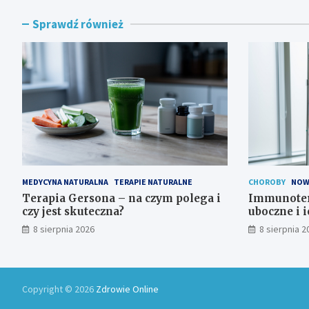
Sprawdź również
MEDYCYNA NATURALNA
TERAPIE NATURALNE
CHOROBY
NOW
Terapia Gersona – na czym polega i
Immunotera
czy jest skuteczna?
uboczne i i
8 sierpnia 2026
8 sierpnia 2
Copyright © 2026
Zdrowie Online