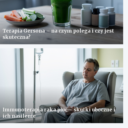
Terapia Gersona – na czym polega i czy jest
skuteczna?
Immunoterapia raka płuc – skutki uboczne i
ich nasilenie