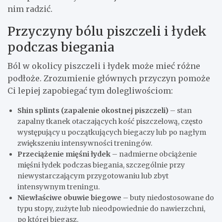
nim radzić.
Przyczyny bólu piszczeli i łydek
podczas biegania
Ból w okolicy piszczeli i łydek może mieć różne
podłoże. Zrozumienie głównych przyczyn pomoże
Ci lepiej zapobiegać tym dolegliwościom:
Shin splints (zapalenie okostnej piszczeli)
– stan
zapalny tkanek otaczających kość piszczelową, często
występujący u początkujących biegaczy lub po nagłym
zwiększeniu intensywności treningów.
Przeciążenie mięśni łydek
– nadmierne obciążenie
mięśni łydek podczas biegania, szczególnie przy
niewystarczającym przygotowaniu lub zbyt
intensywnym treningu.
Niewłaściwe obuwie biegowe
– buty niedostosowane do
typu stopy, zużyte lub nieodpowiednie do nawierzchni,
po której biegasz.