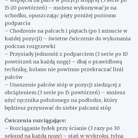
– Wspięcia na palce w pozycji stojącej (3 serie po
15-20 powtórzeń) – możesz wykonywać je na
schodku, opuszczając pięty poniżej poziomu
podparcia
– Chodzenie na palcach i piętach (po 1 minucie w
każdej pozycji) – świetne ćwiczenie do wykonania
podczas rozgrzewki
– Przysiady jednonóż z podparciem (3 serie po 10
powtórzeń na każdą nogę) – dbaj o prawidłową
technikę, kolano nie powinno przekraczać linii
palców
– Unoszenie palców stóp w pozycji siedzącej z
obciążeniem (3 serie po 15 powtórzeń) – możesz
użyć ręcznika położonego na podłodze, który
będziesz przysuwać do siebie palcami stóp
Ćwiczenia rozciągające:
– Rozciąganie łydek przy ścianie (3 razy po 30
sekund na każdą nogę) – stań w wykroku, tylną