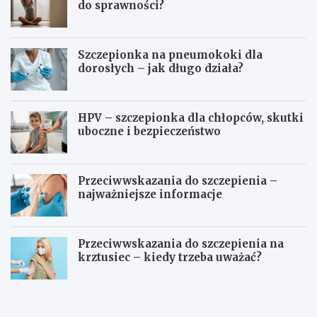
do sprawności?
Szczepionka na pneumokoki dla
dorosłych – jak długo działa?
HPV – szczepionka dla chłopców, skutki
uboczne i bezpieczeństwo
Przeciwwskazania do szczepienia –
najważniejsze informacje
Przeciwwskazania do szczepienia na
krztusiec – kiedy trzeba uważać?
J
Ć
a
w
k
i