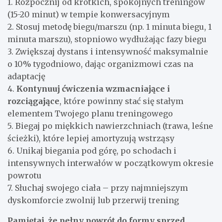
1. Rozpocznij od krótkich, spokojnych treningów
(15-20 minut) w tempie konwersacyjnym
2. Stosuj metodę biegu/marszu (np. 1 minuta biegu, 1
minuta marszu), stopniowo wydłużając fazy biegu
3. Zwiększaj dystans i intensywność maksymalnie
o 10% tygodniowo, dając organizmowi czas na
adaptację
4.
Kontynuuj ćwiczenia wzmacniające i
rozciągające
, które powinny stać się stałym
elementem Twojego planu treningowego
5. Biegaj po miękkich nawierzchniach (trawa, leśne
ścieżki), które lepiej amortyzują wstrząsy
6. Unikaj biegania pod górę, po schodach i
intensywnych interwałów w początkowym okresie
powrotu
7. Słuchaj swojego ciała – przy najmniejszym
dyskomforcie zwolnij lub przerwij trening
Pamiętaj, że pełny powrót do formy sprzed