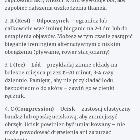
zaprzestań aktywności, która wywołuje ból, aby
zapobiec dalszemu uszkodzeniu tkanek.
2.
R (Rest) – Odpoczynek
– ogranicz lub
całkowicie wyeliminuj bieganie na 2-3 dni lub do
ustąpienia objawów. Możesz w tym czasie zastąpić
bieganie treningiem alternatywnym o niskim
obciążeniu (pływanie, rower stacjonarny).
3.
I (Ice) – Lód
– przykładaj zimne okłady na
bolesne miejsca przez 15-20 minut, 3-4 razy
dziennie. Pamiętaj, aby nie przykładać lodu
bezpośrednio do skóry – zawiń go w cienki
ręcznik.
4.
C (Compression) – Ucisk
– zastosuj elastyczny
bandaż lub opaskę uciskową, aby zmniejszyć
obrzęk. Ucisk powinien być umiarkowany – nie
może powodować drętwienia ani zaburzać